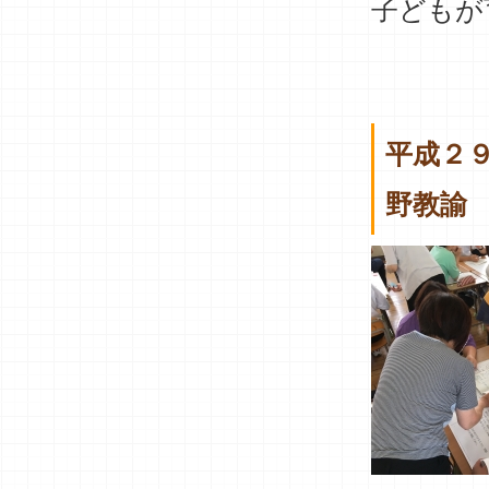
子どもが
平成２
野教諭