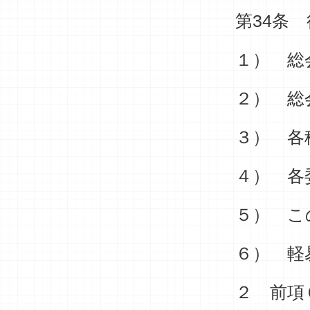
第34条
１） 総
２） 総
３） 各
４） 各
５） こ
６） 軽
２ 前項