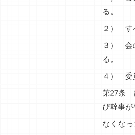
る。
２） す
３） 会
る。
４） 委
第27条
び幹事が
なくなっ