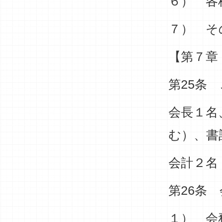
６） 各
７） そ
【第７章
第25条
会長１名
む）、書
会計２名
第26条
１） 会