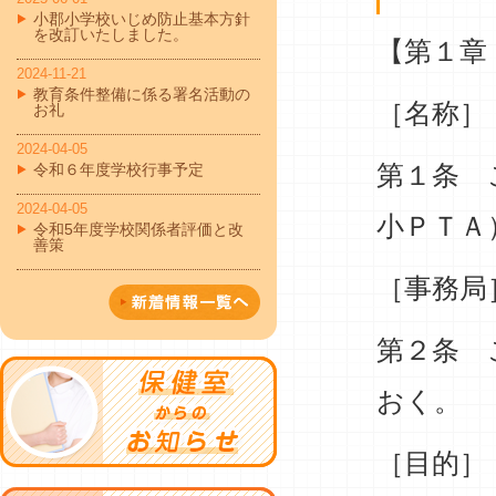
小郡小学校いじめ防止基本方針
を改訂いたしました。
【第１章
2024-11-21
教育条件整備に係る署名活動の
［名称］
お礼
2024-04-05
第１条 
令和６年度学校行事予定
2024-04-05
小ＰＴＡ
令和5年度学校関係者評価と改
善策
［事務局
第２条 
おく。
［目的］