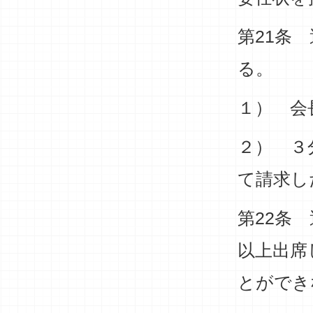
第21条
る。
１） 会
２） ３
て請求し
第22条
以上出席
とができ