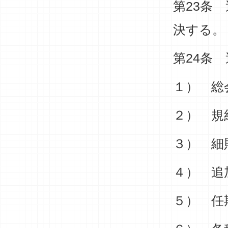
第23条
決する。
第24条
１） 総
２） 規
３） 細
４） 追
５） 任