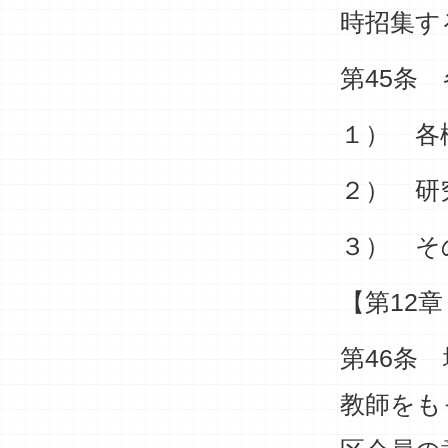
時招集す
第45条
１） 各
２） 研
３） そ
【第12
第46条
教師をも