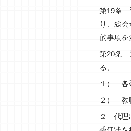
第19条
り、総会
的事項を
第20条
る。
１） 各
２） 教
２ 代理
委任状を