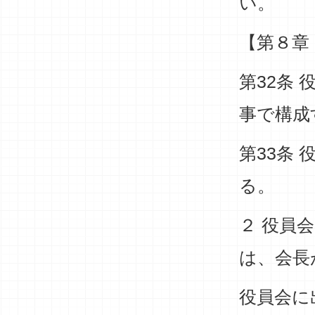
い。
【第８章
第32条
事で構成
第33条
る。
２ 役員
は、会長
役員会に