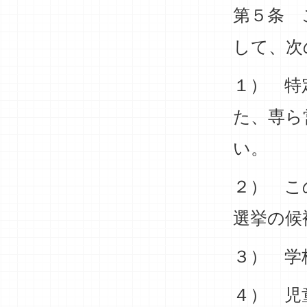
第５条 
して、次
１） 特
た、専ら
い。
２） こ
選挙の候
３） 学
４） 児