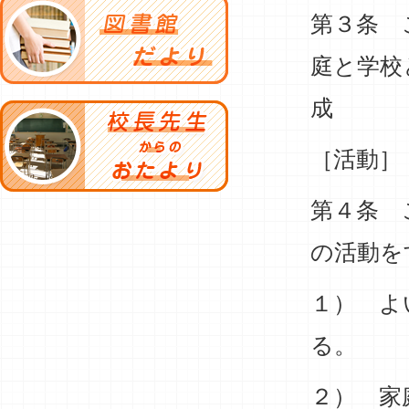
第３条 
庭と学校
成 長
［活動］
第４条 
の活動を
１） よ
る。
２） 家