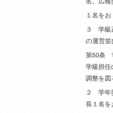
名、広報
１名をお
３ 学級
の運営並
第50条
学級担任
調整を図
２ 学年
長１名を