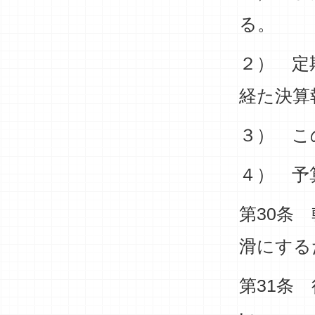
る。
２） 定
経た決算
３） こ
４） 予
第30条
滑にする
第31条