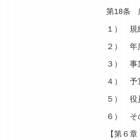
第18条
１） 規
２） 年
３） 事
４） 予
５） 役
６） そ
【第６章