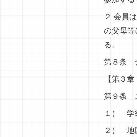
２ 会員
の父母等
る。
第８条 
【第３章
第９条 
１） 学
２） 地