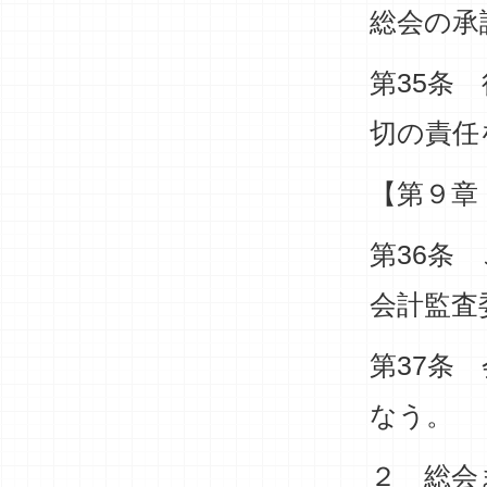
総会の承
第35条
切の責任
【第９章
第36条
会計監査
第37条
なう。
２ 総会