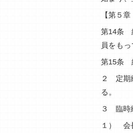
【第５章
第14条
員をもっ
第15条
２ 定期
る。
３ 臨時
１） 会