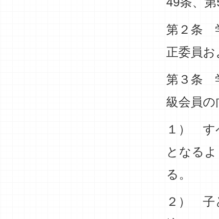
49条、
第２条 
正委員お
第３条 
級会員の
１） す
となるよ
る。
２） 子