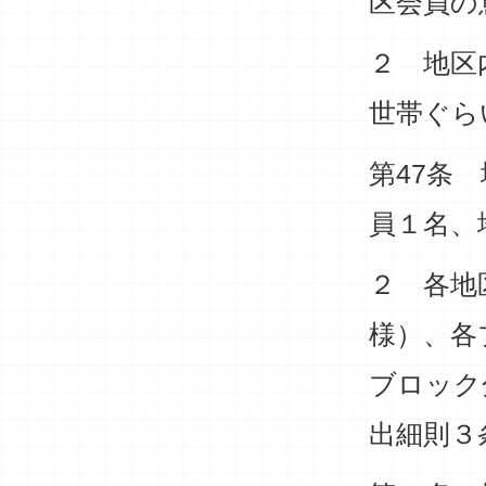
区会員の
２ 地区
世帯ぐら
第47条
員１名、
２ 各地
様）、各
ブロック
出細則３