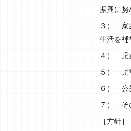
振興に努
３） 家
生活を補
４） 児
５） 児
６） 公
７） そ
［方針］